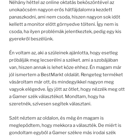
Néhány héttel az online oktatás beköszöntével az
unokaöcsém nagyon erős hátfájdalomra kezdett
panaszkodni, ami nem csoda, hiszen nagyon sok időt
kellett a monitor előtt görnyedve tölteni. Így nem is
csoda, ha ilyen problémák jelentkeztek, pedig egy kis
gyerekről beszélünk.
Én voltam az, aki a szüleinek ajánlotta, hogy esetleg
próbálják meg lecserélni a széket. ami a szobájában
van, hiszen annak is lehet köze ehhez. Én magam már
jól ismertem a BestMarkt oldalát. Rengeteg terméket
vásároltam már ott, és mindegyikkel nagyon meg
vagyok elégedve. Így jött az ötlet, hogy nézzék meg ott
a Gamer szék választékot. Mondtam, hogy ha
szeretnék, szívesen segítek választani.
Szét néztem az oldalon, és még én magam is
meglepődtem, hogy mekkora a választék. De miért is
gondoltam egyből a Gamer székre más irodai szék