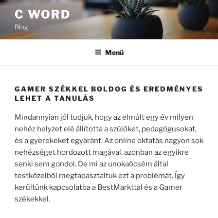
Tartalomhoz
C WORD
Blog
Menü
GAMER SZÉKKEL BOLDOG ÉS EREDMÉNYES
LEHET A TANULÁS
Mindannyian jól tudjuk, hogy az elmúlt egy év milyen
nehéz helyzet elé állította a szülőket, pedagógusokat,
és a gyerekeket egyaránt. Az online oktatás nagyon sok
nehézséget hordozott magával, azonban az egyikre
senki sem gondol. De mi az unokaöcsém által
testközelből megtapasztaltuk ezt a problémát. Így
kerültünk kapcsolatba a BestMarkttal és a Gamer
székekkel.