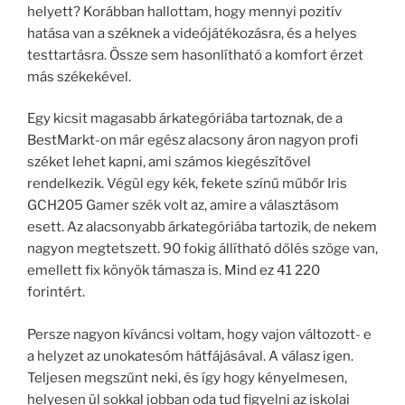
helyett? Korábban hallottam, hogy mennyi pozitív
hatása van a széknek a videójátékozásra, és a helyes
testtartásra. Össze sem hasonlítható a komfort érzet
más székekével.
Egy kicsit magasabb árkategóriába tartoznak, de a
BestMarkt-on már egész alacsony áron nagyon profi
széket lehet kapni, ami számos kiegészítővel
rendelkezik. Végül egy kék, fekete színű műbőr Iris
GCH205 Gamer szék volt az, amire a választásom
esett. Az alacsonyabb árkategóriába tartozik, de nekem
nagyon megtetszett. 90 fokig állítható dőlés szöge van,
emellett fix könyök támasza is. Mind ez 41 220
forintért.
Persze nagyon kíváncsi voltam, hogy vajon változott- e
a helyzet az unokatesóm hátfájásával. A válasz igen.
Teljesen megszűnt neki, és így hogy kényelmesen,
helyesen ül sokkal jobban oda tud figyelni az iskolai